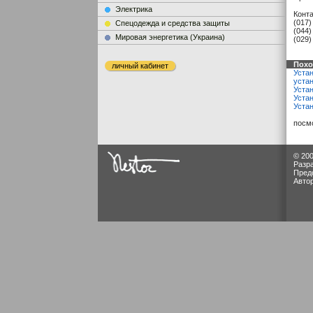
Электрика
Конт
(017)
Cпецодежда и средства защиты
(044)
Мировая энергетика (Украина)
(029)
Похо
личный кабинет
Уста
уста
Уста
Устан
Уста
посм
© 200
Разр
Пред
Авто