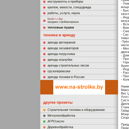
Преи
инструменты и приборы
- Ун
мощн
крепеж, емкости, спецодежда
- Бы
работы, услуги, наука
хвос
- Инд
bud
ma
.by
визу
продажа стройматериала
- Всп
тепловые пушки
- Вн
- См
техника в аренду
- Си
тяже
-Трё
аренда автокранов
насо
аренда экскаваторов
- Мех
двиг
аренда погрузчика
- Дл
- Про
аренда опалубки
- Гор
аренда строительных лесов
буре
- Инд
грузоперевозки
- Ра
- Пр
аренда техники в России
- Кол
Наим
Макс
Вес (
Угол 
Сист
другие проекты
Дрел
Стан
Строительная техника и оборудование
Габа
Мощн
Металлообработка
Скоро
АГРОэкспо
Предл
Деревообработка
Прои