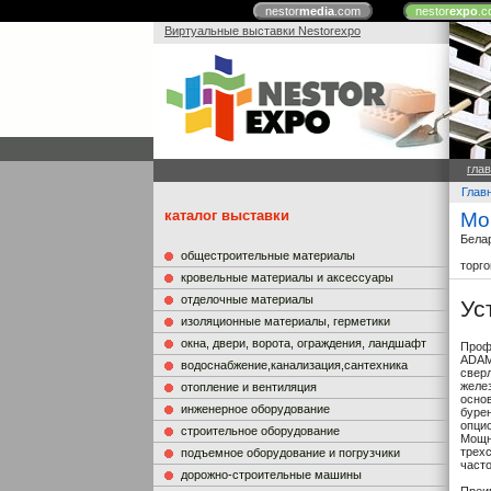
nestor
media
.com
nestor
expo
.c
Виртуальные выставки Nestorexpo
гла
Глав
каталог выставки
Мо
Бела
общестроительные материалы
торг
кровельные материалы и аксессуары
отделочные материалы
Ус
изоляционные материалы, герметики
окна, двери, ворота, ограждения, ландшафт
Проф
ADAM
водоснабжение,канализация,сантехника
сверл
желе
отопление и вентиляция
осно
инженерное оборудование
бурен
опци
строительное оборудование
Мощн
трех
подъемное оборудование и погрузчики
част
дорожно-строительные машины