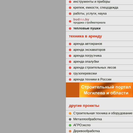
инструменты и приборы
крепеж, емкости, спецодежда
работы, услуги, наука
bud
ma
.by
продажа стройматериала
тепловые пушки
техника в аренду
аренда автокранов
аренда экскаваторов
аренда погрузчика
аренда опалубки
аренда строительных лесов
грузоперевозки
аренда техники в России
другие проекты
Строительная техника и оборудование
Металлообработка
АГРОэкспо
Деревообработка