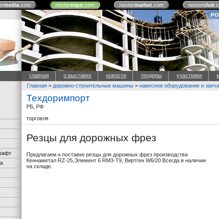
or
media
.com
nestor
expo
.com
nestor
market
.com
nestor
club
.
главная
о выставке
новости
тендеры
участники
Главная
>
дорожно-строительные машины
>
навесное оборудование и запч
Техдоримпорт
РБ, РФ
торговля
Резцы для дорожных фрез
дшафт
Предлагаем к поставке резцы для дорожных фрез производства
Кеннаметал RZ-25,Элемент 6 RM3-T9, Виртген W6/20.Всегда в наличии
ка
на складе.