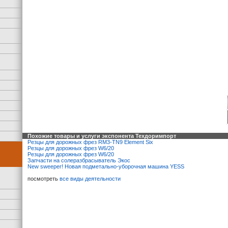
Похожие товары и услуги экспонента Техдоримпорт
Резцы для дорожных фрез RM3-TN9 Element Six
Резцы для дорожных фрез W6/20
Резцы для дорожных фрез W6/20
Запчасти на солеразбрасыватель Экос
New sweeper! Новая подметально-уборочная машина YESS
посмотреть
все виды деятельности