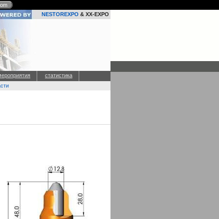
com
NESTOREXPO
& XX-EXPO
мероприятия
статистика
асти