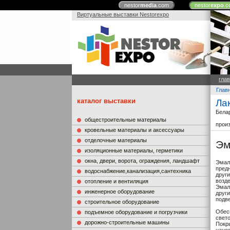
nestor
media
.com
nestor
expo
.c
Виртуальные выставки Nestorexpo
гла
Глав
каталог выставки
Ла
Бела
общестроительные материалы
прои
кровельные материалы и аксессуары
отделочные материалы
Эм
изоляционные материалы, герметики
окна, двери, ворота, ограждения, ландшафт
Эмаль
пред
водоснабжение,канализация,сантехника
друг
возд
отопление и вентиляция
Эмаль
инженерное оборудование
други
подв
строительное оборудование
Обес
подъемное оборудование и погрузчики
свето
дорожно-строительные машины
Покр