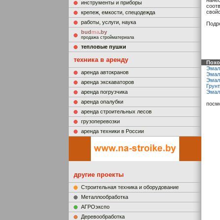
нане
инструменты и приборы
соот
свойс
крепеж, емкости, спецодежда
работы, услуги, наука
Подр
bud
ma
.by
продажа стройматериала
тепловые пушки
техника в аренду
Похо
Эмал
аренда автокранов
Эмал
Эмал
аренда экскаваторов
Грун
аренда погрузчика
Эмал
аренда опалубки
посм
аренда строительных лесов
грузоперевозки
аренда техники в России
другие проекты
Строительная техника и оборудование
Металлообработка
АГРОэкспо
Деревообработка