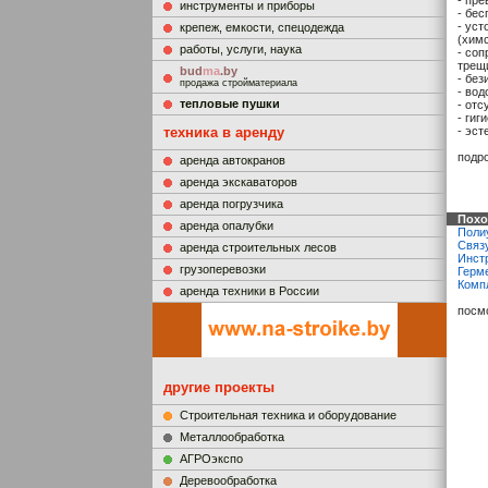
- пр
инструменты и приборы
- бес
- уст
крепеж, емкости, спецодежда
(химс
работы, услуги, наука
- соп
трещ
bud
ma
.by
- без
продажа стройматериала
- во
тепловые пушки
- отс
- гиг
техника в аренду
- эст
подр
аренда автокранов
аренда экскаваторов
аренда погрузчика
Похо
аренда опалубки
Поли
Связ
аренда строительных лесов
Инст
грузоперевозки
Герм
Комп
аренда техники в России
посм
другие проекты
Строительная техника и оборудование
Металлообработка
АГРОэкспо
Деревообработка