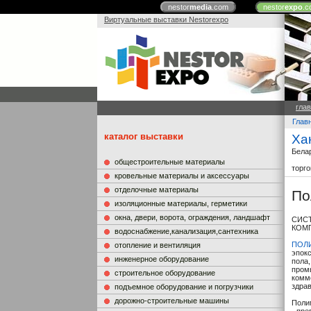
nestor
media
.com
nestor
expo
.c
Виртуальные выставки Nestorexpo
гла
Глав
каталог выставки
Ха
Бела
общестроительные материалы
торг
кровельные материалы и аксессуары
отделочные материалы
По
изоляционные материалы, герметики
окна, двери, ворота, ограждения, ландшафт
СИС
КОМ
водоснабжение,канализация,сантехника
ПОЛ
отопление и вентиляция
эпок
инженерное оборудование
пола
пром
строительное оборудование
комм
здрав
подъемное оборудование и погрузчики
дорожно-строительные машины
Поли