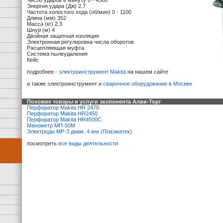
Число ударов в минуту 0 - 4500
Энергия удара (Дж) 2.7
Частота холостого хода (об/мин) 0 - 1100
Длина (мм) 352
Масса (кг) 2.3
Шнур (м) 4
Двойная защитная изоляция
Электронная регулировка числа оборотов
Расцепляющая муфта
Система пылеудаления
Кейс
подробнее -
электроинструмент Makita
на нашем сайте
а также электроинструмент и
сварочное оборудование в Москве
Похожие товары и услуги экспонента Алви-Торг
Перфоратор Makita HR 2470
Перфоратор Makita HR2450
Перфоратор Makita HR4500С
Манометр МП-50М
Электроды МР-3 диам. 4 мм (Плазматек)
посмотреть
все виды деятельности