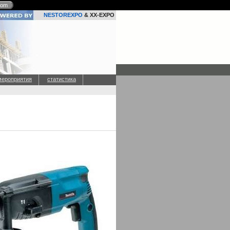
com
NESTOREXPO
& XX-EXPO
мероприятия
статистика