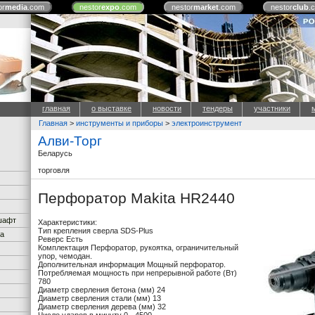
or
media
.com
nestor
expo
.com
nestor
market
.com
nestor
club
.
главная
о выставке
новости
тендеры
участники
Главная
>
инструменты и приборы
>
электроинструмент
Алви-Торг
Беларусь
торговля
Перфоратор Makita HR2440
дшафт
Характеристики:
Тип крепления сверла SDS-Plus
ка
Реверс Есть
Комплектация Перфоратор, рукоятка, ограничительный
упор, чемодан.
Дополнительная информация Мощный перфоратор.
Потребляемая мощность при непрерывной работе (Вт)
780
Диаметр сверления бетона (мм) 24
Диаметр сверления стали (мм) 13
Диаметр сверления дерева (мм) 32