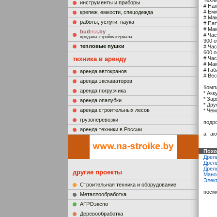
Техни
инструменты и приборы
# Нап
# Емк
крепеж, емкости, спецодежда
# Ма
работы, услуги, наука
# Па
# Ма
bud
ma
.by
# Час
продажа стройматериала
300 о
тепловые пушки
# Час
600 о
техника в аренду
# Час
# Ма
# Габ
аренда автокранов
# Вес
аренда экскаваторов
Компл
аренда погрузчика
* Акк
* Зар
аренда опалубки
* Дву
аренда строительных лесов
* Че
грузоперевозки
подр
аренда техники в России
а та
Похо
Дрел
Дрель
Дрель
другие проекты
Мано
Элек
Строительная техника и оборудование
посм
Металлообработка
АГРОэкспо
Деревообработка