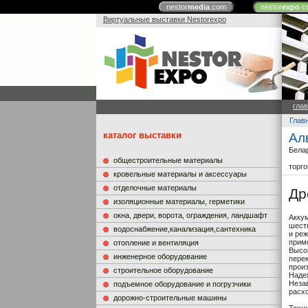
nestor
media
.com
nestor
expo
.c
Виртуальные выставки Nestorexpo
гла
Глав
каталог выставки
Ал
Бела
общестроительные материалы
торг
кровельные материалы и аксессуары
отделочные материалы
Др
изоляционные материалы, герметики
окна, двери, ворота, ограждения, ландшафт
Акку
шест
водоснабжение,канализация,сантехника
и ре
прим
отопление и вентиляция
Высо
инженерное оборудование
пере
произ
строительное оборудование
Наде
Неза
подъемное оборудование и погрузчики
расх
дорожно-строительные машины