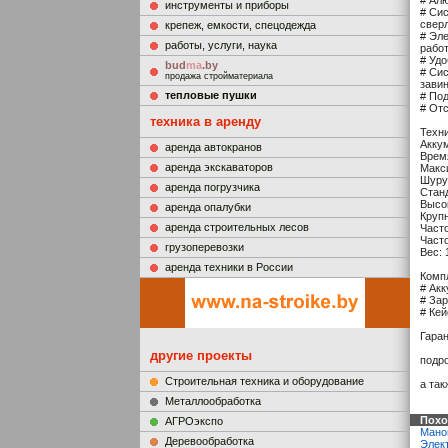
# Ал
инструменты и приборы
# Сис
свер
крепеж, емкости, спецодежда
# Эл
работы, услуги, наука
работ
# Уд
bud
ma
.by
# Си
продажа стройматериала
зави
тепловые пушки
# По
# Отс
техника в аренду
Техни
Аккум
аренда автокранов
Врем
аренда экскаваторов
Макс
Шуру
аренда погрузчика
Стан
Высо
аренда опалубки
Крупн
аренда строительных лесов
Часто
Часто
грузоперевозки
Вес: 
аренда техники в России
Компл
# Акк
# За
# Кей
Гаран
другие проекты
подр
Строительная техника и оборудование
а та
Металлообработка
Похо
АГРОэкспо
Мано
Деревообработка
Элек