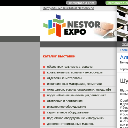
nestor
media
.com
nestor
expo
.c
Виртуальные выставки Nestorexpo
гла
Глав
каталог выставки
Ал
Бела
общестроительные материалы
торг
кровельные материалы и аксессуары
отделочные материалы
Шу
изоляционные материалы, герметики
окна, двери, ворота, ограждения, ландшафт
Шуру
новы
водоснабжение,канализация,сантехника
Особ
отопление и вентиляция
# Дли
инженерное оборудование
# Бы
прин
строительное оборудование
# Бр
снар
подъемное оборудование и погрузчики
# Ра
дорожно-строительные машины
при 