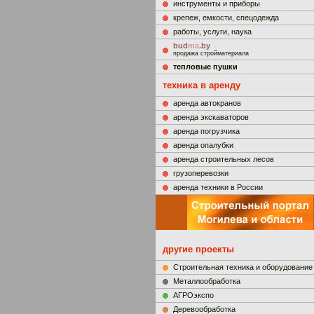
инструменты и приборы
крепеж, емкости, спецодежда
работы, услуги, наука
bud
ma
.by
продажа стройматериала
тепловые пушки
техника в аренду
аренда автокранов
аренда экскаваторов
аренда погрузчика
аренда опалубки
аренда строительных лесов
грузоперевозки
аренда техники в России
другие проекты
Строительная техника и оборудование
Металлообработка
АГРОэкспо
Деревообработка