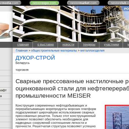
or
media
.com
nestor
expo
.com
nestor
market
.com
nestor
club
.
главная
о выставке
новости
тендеры
участники
Главная
>
общестроительные материалы
>
металлоизделия
ДУКОР-СТРОЙ
Беларусь
торговля
Сварные прессованные настилочные р
оцинкованной стали для нефтеперер
дшафт
промышленности MEISER
ка
Конструкция современных нефтедобывающих и
перерабатывающих морепродукты морских платформ
подразумевает широчайшее использование сварных
прессованных решеток. Только этот конструкционный
элемент позволяет обеспечить необходимое для
надводных сооружений соотношение легкости и
прочности. Решетчатая структура позволяет успешно