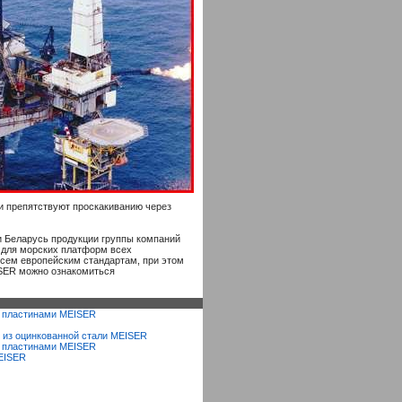
и препятствуют проскакиванию через
 Беларусь продукции группы компаний
 для морских платформ всех
всем европейским стандартам, при этом
ISER можно ознакомиться
и пластинами MEISER
 из оцинкованной стали MEISER
и пластинами MEISER
EISER