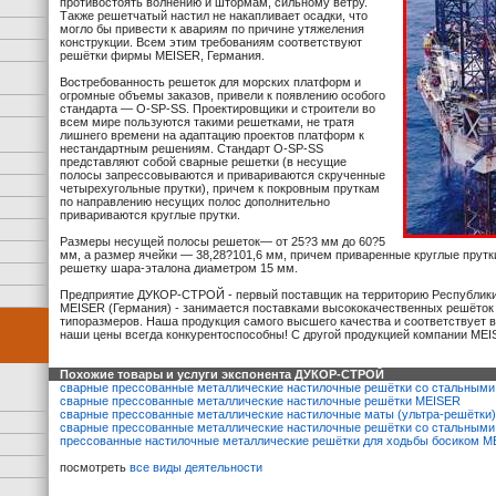
противостоять волнению и штормам, сильному ветру.
Также решетчатый настил не накапливает осадки, что
могло бы привести к авариям по причине утяжеления
конструкции. Всем этим требованиям соответствуют
решётки фирмы MEISER, Германия.
Востребованность решеток для морских платформ и
огромные объемы заказов, привели к появлению особого
стандарта — O-SP-SS. Проектировщики и строители во
всем мире пользуются такими решетками, не тратя
лишнего времени на адаптацию проектов платформ к
нестандартным решениям. Стандарт O-SP-SS
представляют собой сварные решетки (в несущие
полосы запрессовываются и привариваются скрученные
четырехугольные прутки), причем к покровным пруткам
по направлению несущих полос дополнительно
привариваются круглые прутки.
Размеры несущей полосы решеток— от 25?3 мм до 60?5
мм, а размер ячейки — 38,28?101,6 мм, причем приваренные круглые прутк
решетку шара-эталона диаметром 15 мм.
Предприятие ДУКОР-СТРОЙ - первый поставщик на территорию Республики
MEISER (Германия) - занимается поставками высококачественных решёток
типоразмеров. Наша продукция самого высшего качества и соответствует 
наши цены всегда конкурентоспособны! С другой продукцией компании ME
Похожие товары и услуги экспонента ДУКОР-СТРОЙ
сварные прессованные металлические настилочные решётки со стальным
сварные прессованные металлические настилочные решётки MEISER
сварные прессованные металлические настилочные маты (ультра-решётки)
сварные прессованные металлические настилочные решётки со стальным
прессованные настилочные металлические решётки для ходьбы босиком M
посмотреть
все виды деятельности