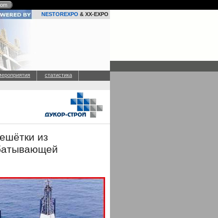
com
NESTOREXPO
& XX-EXPO
мероприятия
статистика
ешётки из
абатывающей