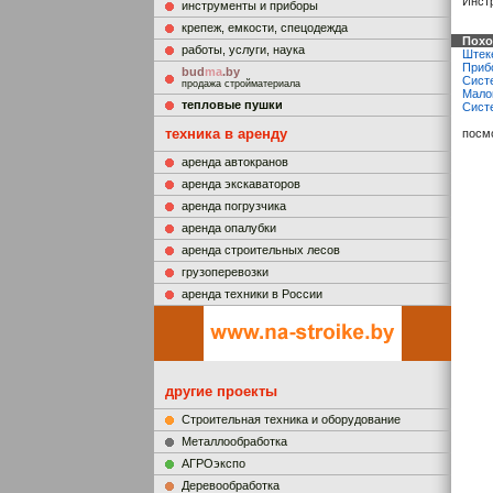
Инстр
инструменты и приборы
крепеж, емкости, спецодежда
Похо
работы, услуги, наука
Штек
Приб
bud
ma
.by
Систе
продажа стройматериала
Мало
тепловые пушки
Сист
техника в аренду
посм
аренда автокранов
аренда экскаваторов
аренда погрузчика
аренда опалубки
аренда строительных лесов
грузоперевозки
аренда техники в России
другие проекты
Строительная техника и оборудование
Металлообработка
АГРОэкспо
Деревообработка