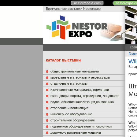
nestor
media
.com
nestor
expo
.c
Виртуальные выставки Nestorexpo
гла
Глав
каталог выставки
Wil
Бела
общестроительные материалы
прои
кровельные материалы и аксессуары
отделочные материалы
Шт
изоляционные материалы, герметики
Mo
окна, двери, ворота, ограждения, ландшафт
водоснабжение,канализация,сантехника
Wilo
отопление и вентиляция
испол
Не по
инженерное оборудование
сист
строительное оборудование
Wilo
подъемное оборудование и погрузчики
Wilo-
регу
дорожно-строительные машины