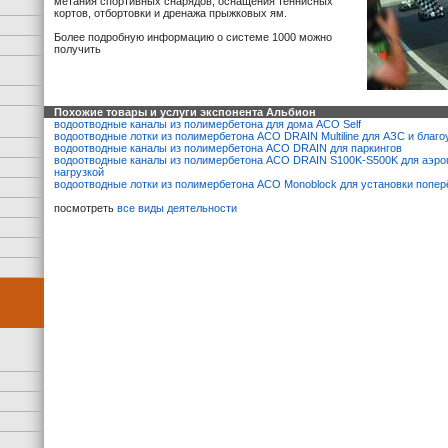
метания спортивных снарядов, оснащения теннисных
кортов, отбортовки и дренажа прыжковых ям.
Более подробную информацию о системе 1000 можно
получить
Похожие товары и услуги экспонента Альбион
водоотводные каналы из полимербетона для дома ACO Self
водоотводные лотки из полимербетона ACO DRAIN Multiline для АЗС и благо
водоотводные каналы из полимербетона ACO DRAIN для паркингов
водоотводные каналы из полимербетона ACO DRAIN S100K-S500K для аэроп
нагрузкой
водоотводные лотки из полимербетона ACO Monoblock для установки попер
посмотреть
все виды деятельности