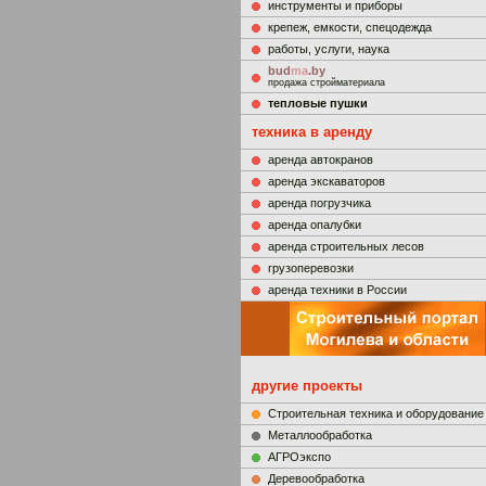
инструменты и приборы
крепеж, емкости, спецодежда
работы, услуги, наука
bud
ma
.by
продажа стройматериала
тепловые пушки
техника в аренду
аренда автокранов
аренда экскаваторов
аренда погрузчика
аренда опалубки
аренда строительных лесов
грузоперевозки
аренда техники в России
другие проекты
Строительная техника и оборудование
Металлообработка
АГРОэкспо
Деревообработка