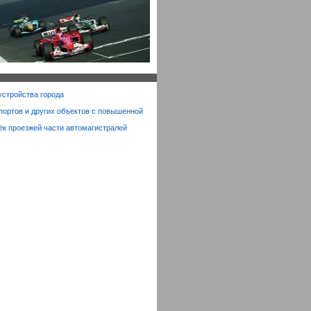
устройства города
ортов и других объектов с повышенной
ёк проезжей части автомагистралей