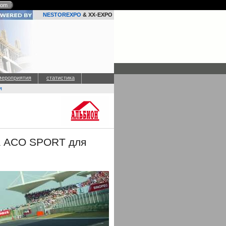
com
NESTOREXPO
& XX-EXPO
мероприятия
статистика
я
а ACO SPORT для