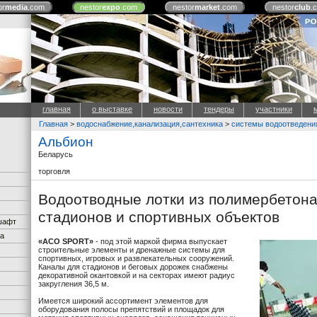
or
media
.com
nestor
expo
.com
nestor
market
.com
nestor
club
.
главная
о выставке
новости
тендеры
участники
Главная
>
водоснабжение,канализация,сантехника
>
системы водоотведени
Альбион
Беларусь
торговля
Водоотводные лотки из полимербетон
стадионов и спортивных объектов
дшафт
ка
«АСО SPORT»
- под этой маркой фирма выпускает
строительные элементы и дренажные системы для
спортивных, игровых и развлекательных сооружений.
Каналы для стадионов и беговых дорожек снабжены
декоративной окантовкой и на секторах имеют радиус
закругления 36,5 м.
Имеется широкий ассортимент элементов для
оборудования полосы препятствий и площадок для