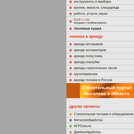
инструменты и приборы
крепеж, емкости, спецодежда
работы, услуги, наука
bud
ma
.by
продажа стройматериала
тепловые пушки
техника в аренду
аренда автокранов
аренда экскаваторов
аренда погрузчика
аренда опалубки
аренда строительных лесов
грузоперевозки
аренда техники в России
другие проекты
Строительная техника и оборудование
Металлообработка
АГРОэкспо
Деревообработка