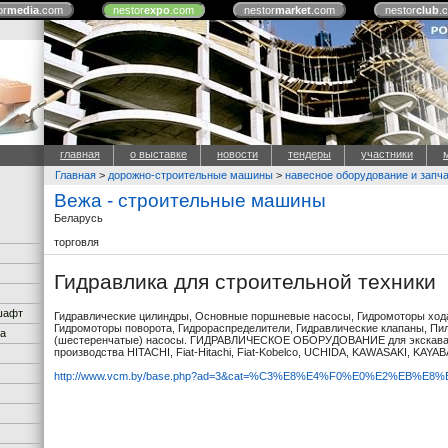
or
media
.com
nestor
expo
.com
nestor
market
.com
nestor
club
.
главная
о выставке
новости
тендеры
участники
Главная
>
дорожно-строительные машины
>
навесное оборудование и запч
Вежа - строительные машины
Беларусь
торговля
Гидравлика для строительной техники
дшафт
Гидравлические цилиндры, Основные поршневые насосы, Гидромоторы ход
Гидромоторы поворота, Гидрораспределители, Гидравлические клапаны, Пи
ка
(шестеренчатые) насосы. ГИДРАВЛИЧЕСКОЕ ОБОРУДОВАНИЕ для экскава
производства HITACHI, Fiat-Hitachi, Fiat-Kobelco, UCHIDA, KAWASAKI, KAYABA
http://www.vcm.by/base.php?ad=3&cat=%C3%E8%E4%F0%E0%E2%EB%E8