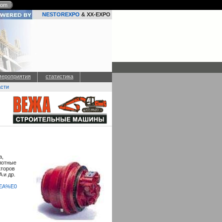
com
NESTOREXPO
& XX-EXPO
мероприятия
статистика
асти
а,
лотные
торов
 и др.
%EA%E0