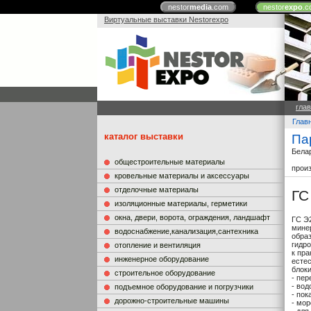
nestor
media
.com
nestor
expo
.c
Виртуальные выставки Nestorexpo
гла
Глав
каталог выставки
Па
Бела
общестроительные материалы
прои
кровельные материалы и аксессуары
отделочные материалы
ГС
изоляционные материалы, герметики
окна, двери, ворота, ограждения, ландшафт
ГС Э
мине
водоснабжение,канализация,сантехника
обра
гидр
отопление и вентиляция
к пра
инженерное оборудование
есте
блоки
строительное оборудование
- пе
- во
подъемное оборудование и погрузчики
- пок
дорожно-строительные машины
- мор