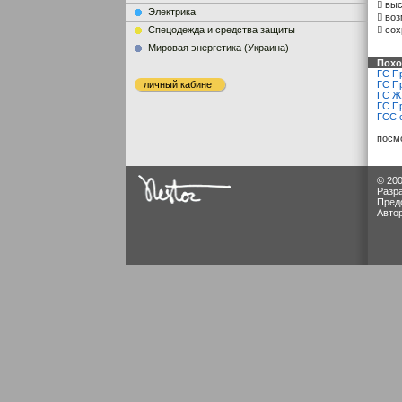
 выс
Электрика
 во
Cпецодежда и средства защиты
 со
Мировая энергетика (Украина)
Похо
ГС П
личный кабинет
ГС П
ГС Ж
ГС П
ГСС 
посм
© 200
Разр
Пред
Авто