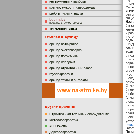
- для
инструменты и приборы
- при
Сист
крепеж, емкости, спецодежда
«ПАР
работы, услуги, наука
ремо
защи
bud
ma
.by
Назн
продажа стройматериала
 в к
тепловые пушки
каме
и ре
техника в аренду
и ст
воды
аренда автокранов
 ги
здан
аренда экскаваторов
воды
 гид
аренда погрузчика
плот
аренда опалубки
перех
 об
аренда строительных лесов
агре
грузоперевозки
вод;
 со
аренда техники в России
разр
Отли
 пе
 об
(угле
 со
разр
другие проекты
 при
влажн
Строительная техника и оборудование
 об
Металлообработка
устр
https
АГРОэкспо
Элас
Преи
Деревообработка