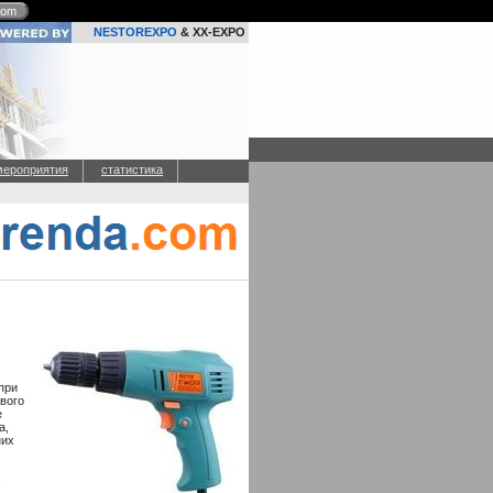
com
NESTOREXPO
& XX-EXPO
мероприятия
статистика
при
ового
е
а,
них