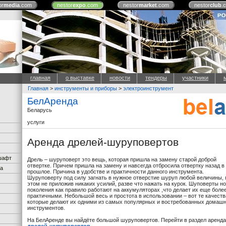
or
media
.com
nestor
expo
.com
nestor
market
.com
nestor
club
.
главная
о выставке
новости
тендеры
участники
Главная
>
инструменты и приборы
>
электроинструмент
БелАренда
Беларусь
услуги
Аренда дрелей-шуруповертов
дшафт
Дрель – шуруповерт это вещь, которая пришла на замену старой доброй
отвертке. Причем пришла на замену и навсегда отбросила отвертку назад в
ка
прошлое. Причина в удобстве и практичности данного инструмента.
Шуруповерту под силу загнать в нужное отверстие шуруп любой величины, 
этом не приложив никаких усилий, разве что нажать на курок. Шуповерты н
поколения как правило работают на аккумуляторах ,что делает их еще боле
практичными. Небольшой весь и простота в использовании – вот те качеств
которые делают их одними из самых популярных и востребованных домаш
инструментов.
На БелАренде вы найдёте большой шуруповертов. Перейти в раздел аренда