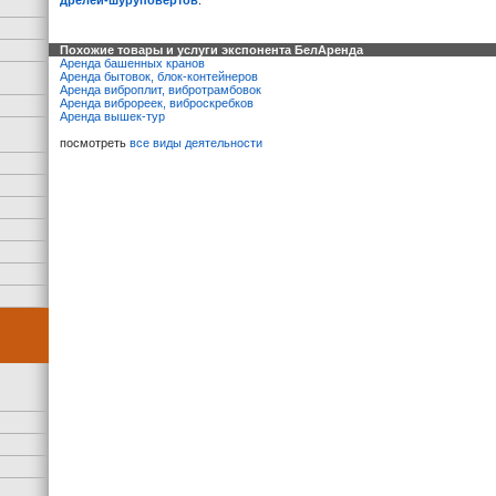
дрелей-шуруповертов
.
Похожие товары и услуги экспонента БелАренда
Аренда башенных кранов
Аренда бытовок, блок-контейнеров
Аренда виброплит, вибротрамбовок
Аренда виброреек, виброскребков
Аренда вышек-тур
посмотреть
все виды деятельности