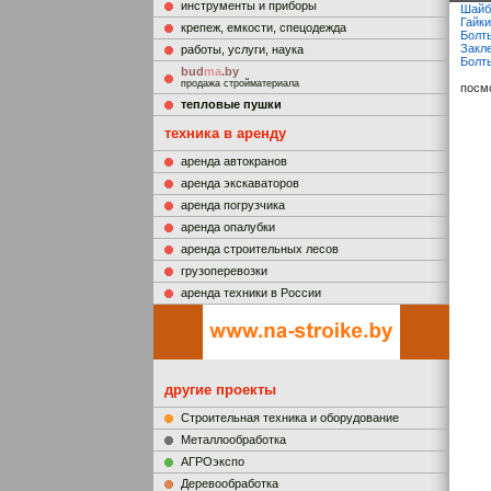
инструменты и приборы
Шайб
Гайк
крепеж, емкости, спецодежда
Болт
Закле
работы, услуги, наука
Болты
bud
ma
.by
продажа стройматериала
посм
тепловые пушки
техника в аренду
аренда автокранов
аренда экскаваторов
аренда погрузчика
аренда опалубки
аренда строительных лесов
грузоперевозки
аренда техники в России
другие проекты
Строительная техника и оборудование
Металлообработка
АГРОэкспо
Деревообработка