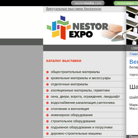
nestor
media
.com
nestor
expo
.c
Виртуальные выставки Nestorexpo
гла
Глав
каталог выставки
Ве
Бела
общестроительные материалы
торг
кровельные материалы и аксессуары
отделочные материалы
Ша
изоляционные материалы, герметики
окна, двери, ворота, ограждения, ландшафт
Шайб
водоснабжение,канализация,сантехника
Марка
Масса
отопление и вентиляция
инженерное оборудование
строительное оборудование
подъемное оборудование и погрузчики
дорожно-строительные машины
Похо