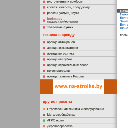
инструменты и приборы
крепеж, емкости, спецодежда
Похо
работы, услуги, наука
Гайк
Болт
bud
ma
.by
Закле
продажа стройматериала
Болты
тепловые пушки
Шайб
техника в аренду
посм
аренда автокранов
аренда экскаваторов
аренда погрузчика
аренда опалубки
аренда строительных лесов
грузоперевозки
аренда техники в России
другие проекты
Строительная техника и оборудование
Металлообработка
АГРОэкспо
Деревообработка