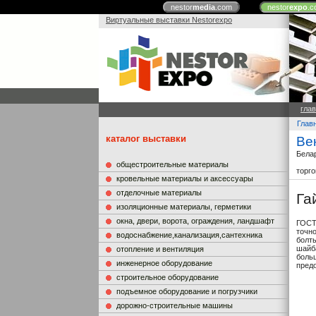
nestor
media
.com
nestor
expo
.c
Виртуальные выставки Nestorexpo
гла
Глав
каталог выставки
Ве
Бела
общестроительные материалы
торг
кровельные материалы и аксессуары
отделочные материалы
Га
изоляционные материалы, герметики
окна, двери, ворота, ограждения, ландшафт
ГОСТ
точн
водоснабжение,канализация,сантехника
болт
шайба
отопление и вентиляция
боль
инженерное оборудование
пред
строительное оборудование
подъемное оборудование и погрузчики
дорожно-строительные машины