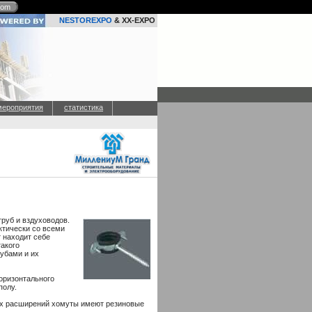
com
NESTOREXPO
& XX-EXPO
мероприятия
статистика
руб и вздуховодов.
ктически со всеми
 находит себе
такого
рубами и их
горизонтального
полу.
ых расширений хомуты имеют резиновые