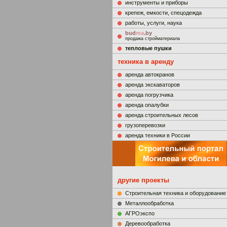
инструменты и приборы
крепеж, емкости, спецодежда
работы, услуги, наука
bud
ma
.by
продажа стройматериала
тепловые пушки
техника в аренду
аренда автокранов
аренда экскаваторов
аренда погрузчика
аренда опалубки
аренда строительных лесов
грузоперевозки
аренда техники в России
другие проекты
Строительная техника и оборудование
Металлообработка
АГРОэкспо
Деревообработка