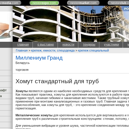
or
media
.com
nestor
expo
.com
nestor
market
.com
nestor
club
.
главная
о выставке
новости
тендеры
участники
Главная
>
крепеж, емкости, спецодежда
>
крепеж специальный
Миллениум Гранд
Беларусь
торговля
Хомут стандартный для труб
дшафт
Хомуты
являются одним из наиболее необходимых средств для крепления т
Как показывает практика, хомуты для крепления используются в работе пра
ка
видами труб, начиная гибкими и заканчивая жесткими. Также трубный хомут
применение при монтаже канализационных и газовых труб. Главная задача 
приспособления, как хомуты для труб, - это крепление соединения между т
герметизация.
Металлические хомуты
для крепления используется для вертикального и 
крепления труб к различным строительным конструкциям: стенам, потолку, 
Для уменьшения вибрации и уровня шума, частичной компенсации теплов