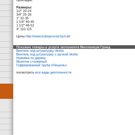
прокладки.
Размеры:
1/2" 20-24
3/4" 25-28
1" 32-35
1 1/4" 40-45
1 1/2" 48-52
4" 110-115
Цены
http://www.truboprovod.by/cat/
Похожие товары и услуги экспонента Миллениум Гранд
Вентиль под штукатурку Vesbo
Вентиль под штукатурку с ручкой Vesbo
Ножовка по дереву
Молоток столярный
Гофрированная труба «Пешель»
посмотреть
все виды деятельности