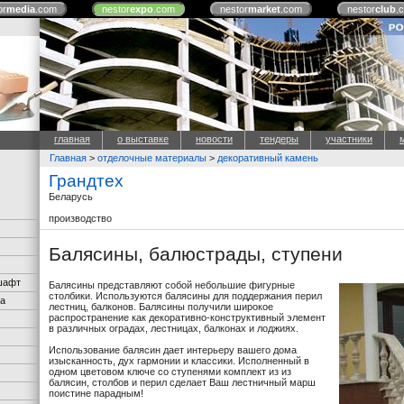
or
media
.com
nestor
expo
.com
nestor
market
.com
nestor
club
.
главная
о выставке
новости
тендеры
участники
Главная
>
отделочные материалы
>
декоративный камень
Грандтех
Беларусь
производство
Балясины, балюстрады, ступени
дшафт
Балясины представляют собой небольшие фигурные
столбики. Используются балясины для поддержания перил
ка
лестниц, балконов. Балясины получили широкое
распространение как декоративно-конструктивный элемент
в различных оградах, лестницах, балконах и лоджиях.
Использование балясин дает интерьеру вашего дома
изысканность, дух гармонии и классики. Исполненный в
одном цветовом ключе со ступенями комплект из из
балясин, столбов и перил сделает Ваш лестничный марш
поистине парадным!