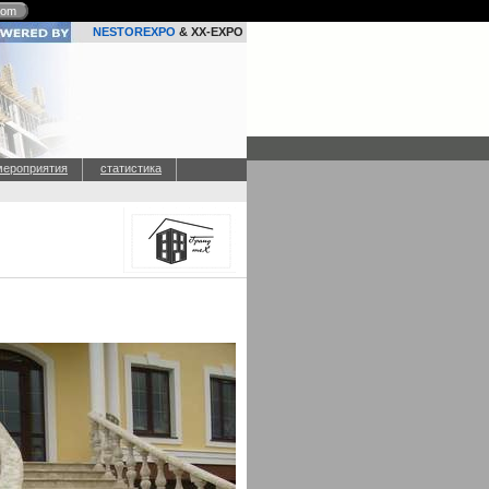
com
NESTOREXPO
& XX-EXPO
мероприятия
статистика