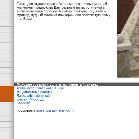
Также для отделки железобетонных лестничных маршей
мы можем предложить Вам цельные плитки ступеней с
антискользящей полосой. А выбор фактуры - под белый
мрамор, чудный малахит или коричнево-золотистую яшму
- за Вами.
Похожие товары и услуги экспонента Грандтех
труба металлическая НКТ б/у
ландшафтные работы
Ландшафтный дизайн
Цемент М-500 Д0
Барбекю
посмотреть
все виды деятельности