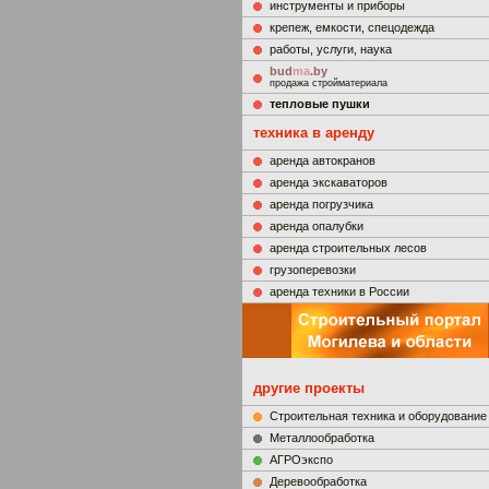
инструменты и приборы
крепеж, емкости, спецодежда
работы, услуги, наука
bud
ma
.by
продажа стройматериала
тепловые пушки
техника в аренду
аренда автокранов
аренда экскаваторов
аренда погрузчика
аренда опалубки
аренда строительных лесов
грузоперевозки
аренда техники в России
другие проекты
Строительная техника и оборудование
Металлообработка
АГРОэкспо
Деревообработка