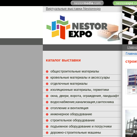
nestor
media
.com
nestor
expo
.c
Виртуальные выставки Nestorexpo
главн
Главна
каталог выставки
строи
общестроительные материалы
кровельные материалы и аксессуары
отделочные материалы
изоляционные материалы, герметики
окна, двери, ворота, ограждения, ландшафт
водоснабжение,канализация,сантехника
отопление и вентиляция
инженерное оборудование
строительное оборудование
подъемное оборудование и погрузчики
дорожно-строительные машины