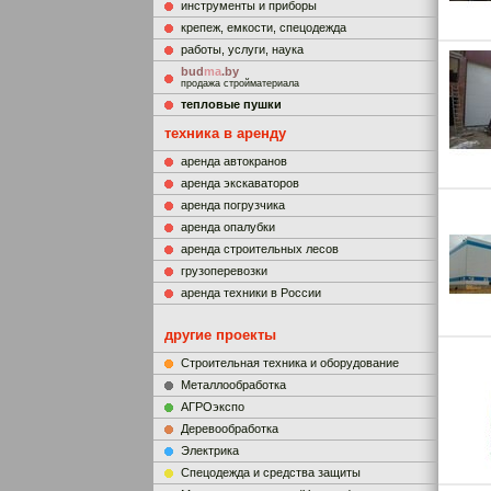
инструменты и приборы
крепеж, емкости, спецодежда
работы, услуги, наука
bud
ma
.by
продажа стройматериала
тепловые пушки
техника в аренду
аренда автокранов
аренда экскаваторов
аренда погрузчика
аренда опалубки
аренда строительных лесов
грузоперевозки
аренда техники в России
другие проекты
Строительная техника и оборудование
Металлообработка
АГРОэкспо
Деревообработка
Электрика
Cпецодежда и средства защиты