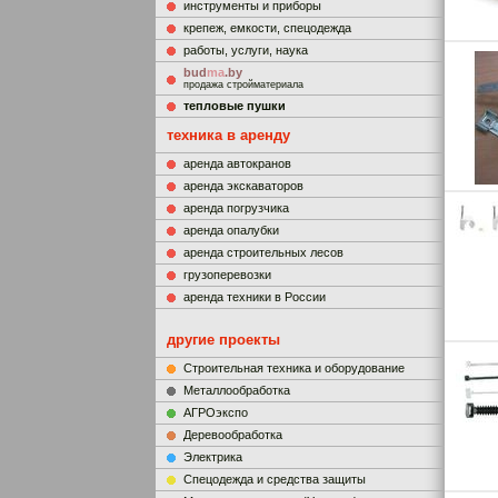
инструменты и приборы
крепеж, емкости, спецодежда
работы, услуги, наука
bud
ma
.by
продажа стройматериала
тепловые пушки
техника в аренду
аренда автокранов
аренда экскаваторов
аренда погрузчика
аренда опалубки
аренда строительных лесов
грузоперевозки
аренда техники в России
другие проекты
Строительная техника и оборудование
Металлообработка
АГРОэкспо
Деревообработка
Электрика
Cпецодежда и средства защиты