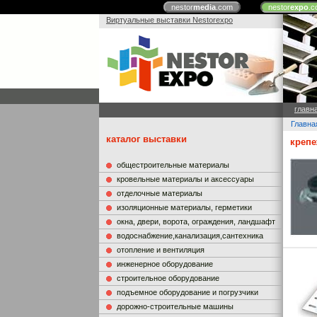
nestor
media
.com
nestor
expo
.c
Виртуальные выставки Nestorexpo
главн
Главна
каталог выставки
креп
общестроительные материалы
кровельные материалы и аксессуары
отделочные материалы
изоляционные материалы, герметики
окна, двери, ворота, ограждения, ландшафт
водоснабжение,канализация,сантехника
отопление и вентиляция
инженерное оборудование
строительное оборудование
подъемное оборудование и погрузчики
дорожно-строительные машины