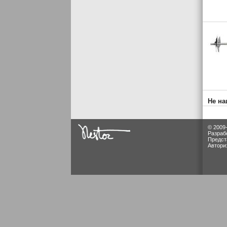
Не на
© 2009
Разраб
Предст
Автори